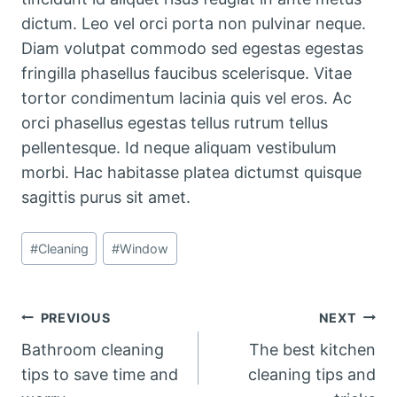
dictum. Leo vel orci porta non pulvinar neque.
Diam volutpat commodo sed egestas egestas
fringilla phasellus faucibus scelerisque. Vitae
tortor condimentum lacinia quis vel eros. Ac
orci phasellus egestas tellus rutrum tellus
pellentesque. Id neque aliquam vestibulum
morbi. Hac habitasse platea dictumst quisque
sagittis purus sit amet.
Post
#
Cleaning
#
Window
Tags:
Post
PREVIOUS
NEXT
Bathroom cleaning
The best kitchen
navigation
tips to save time and
cleaning tips and